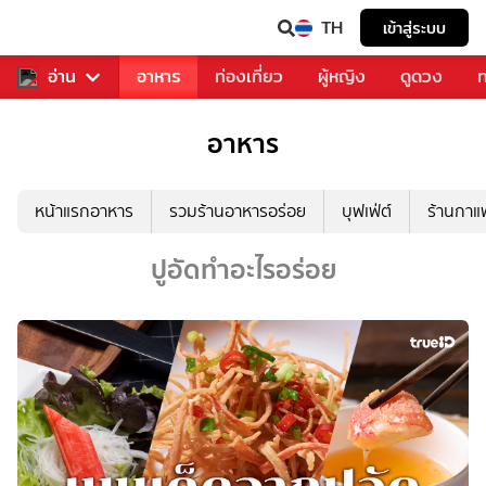
TH
เข้าสู่ระบบ
สารวงการเพลง
อ่าน
อาหาร
ท่องเที่ยว
ผู้หญิง
ดูดวง
ท
อาหาร
หน้าแรกอาหาร
รวมร้านอาหารอร่อย
บุฟเฟ่ต์
ร้านกา
ปูอัดทำอะไรอร่อย