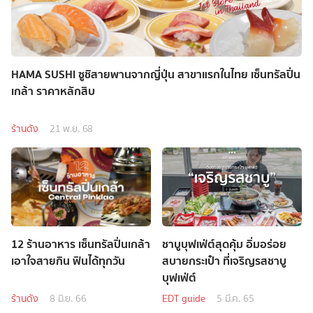
HAMA SUSHI ซูชิสายพานจากญี่ปุ่น สาขาแรกในไทย เซ็นทรัลปิ่น
เกล้า ราคาหลักสิบ
ร้านดัง
21 พ.ย. 68
12 ร้านอาหาร เซ็นทรัลปิ่นเกล้า
ชาบูบุฟเฟ่ต์สุดคุ้ม อิ่มอร่อย
เอาใจสายกิน ฟินได้ทุกวัน
สบายกระเป๋า ที่เจริญรสชาบู
บุฟเฟ่ต์
ร้านดัง
8 มิ.ย. 66
EDT guide
5 มี.ค. 65