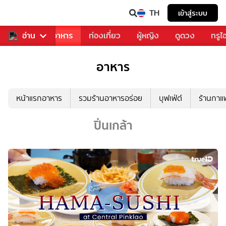
TH
เข้าสู่ระบบ
วงการเพลง
อ่าน
อาหาร
ท่องเที่ยว
ผู้หญิง
ดูดวง
ทรูไ
อาหาร
หน้าแรกอาหาร
รวมร้านอาหารอร่อย
บุฟเฟ่ต์
ร้านกา
ปิ่นเกล้า