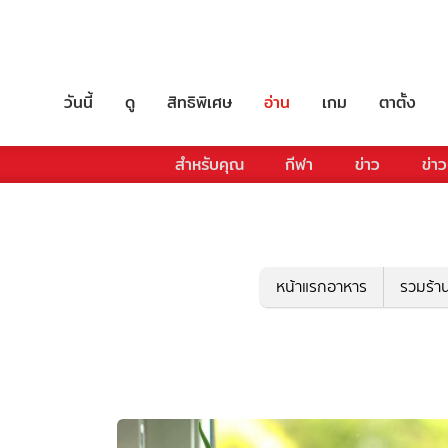
วันนี้
ดู
สิทธิพิเศษ
อ่าน
เกม
ตาตั้ง
สำหรับคุณ
กีฬา
ข่าว
ข่าว
หน้าแรกอาหาร
รวมร้า