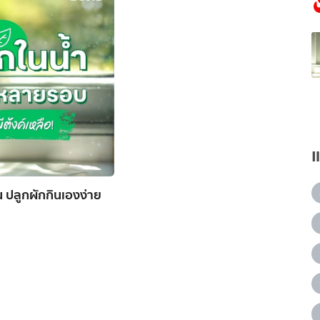
ิน ปลูกผักกินเองง่าย