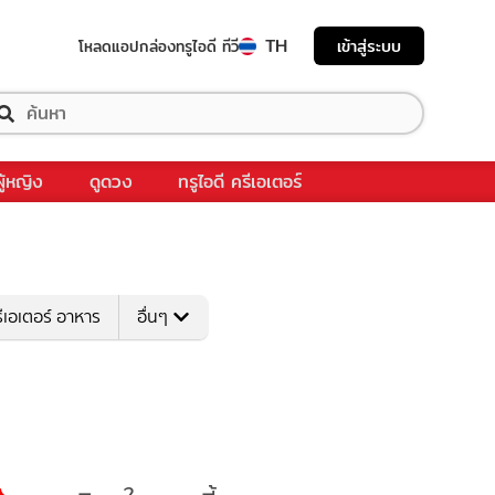
TH
เข้าสู่ระบบ
โหลดแอป
กล่องทรูไอดี ทีวี
ผู้หญิง
ดูดวง
ทรูไอดี ครีเอเตอร์
ีเอเตอร์ อาหาร
อื่นๆ