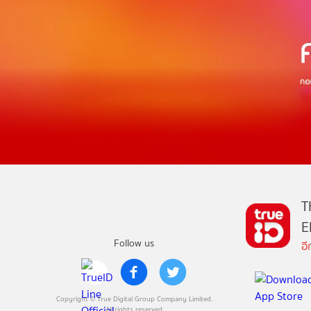
T
E
Follow us
อ
Copyright © True Digital Group Company Limited.
All rights reserved