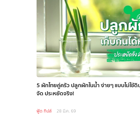
5 ผักไทยคู่ครัว ปลูกผักในน้ำ ง่ายๆ แบบไม่ใช้ด
จัด ประหยัดจริง!
ฟู้ด ทิปส์
28 มี.ค. 69