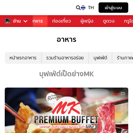
TH
เข้าสู่ระบบ
วงการเพลง
อ่าน
อาหาร
ท่องเที่ยว
ผู้หญิง
ดูดวง
ทรูไ
อาหาร
หน้าแรกอาหาร
รวมร้านอาหารอร่อย
บุฟเฟ่ต์
ร้านกา
บุฟเฟ่ต์เป็ดย่างMK