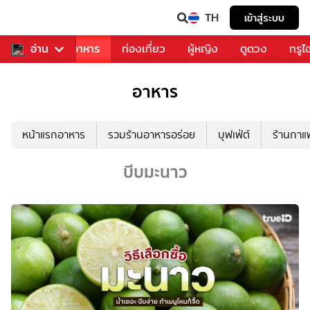
TH
เข้าสู่ระบบ
วงการเพลง
อ่าน
อาหาร
ท่องเที่ยว
ผู้หญิง
ดูดวง
ทรูไ
อาหาร
หน้าแรกอาหาร
รวมร้านอาหารอร่อย
บุฟเฟ่ต์
ร้านกา
บีบมะนาว