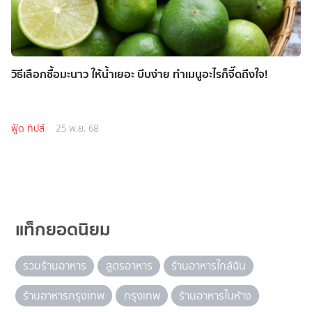
วิธีเลือกซื้อมะนาว ให้น้ำเยอะ บีบง่าย ทำเมนูอะไรก็จี๊ดถึงใจ!
ฟู้ด ทิปส์
25 พ.ย. 68
แท็กยอดนิยม
รวมร้านอาหาร
สูตรอาหาร
ร้านอาหารใกล้ฉัน
ร้านอาหารกรุงเทพ
กรุงเทพ
ร้านอาหารในห้าง