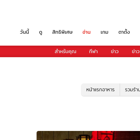
วันนี้
ดู
สิทธิพิเศษ
อ่าน
เกม
ตาตั้ง
สำหรับคุณ
กีฬา
ข่าว
ข่าว
หน้าแรกอาหาร
รวมร้า