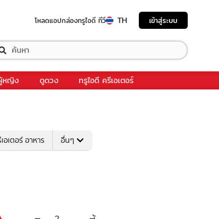
TH
เข้าสู่ระบบ
โหลดแอป
กล่องทรูไอดี ทีวี
ผู้หญิง
ดูดวง
ทรูไอดี ครีเอเตอร์
ีเอเตอร์ อาหาร
อื่นๆ