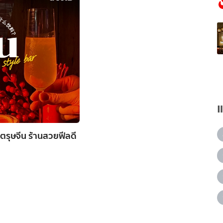
บตรุษจีน ร้านสวยฟีลดี