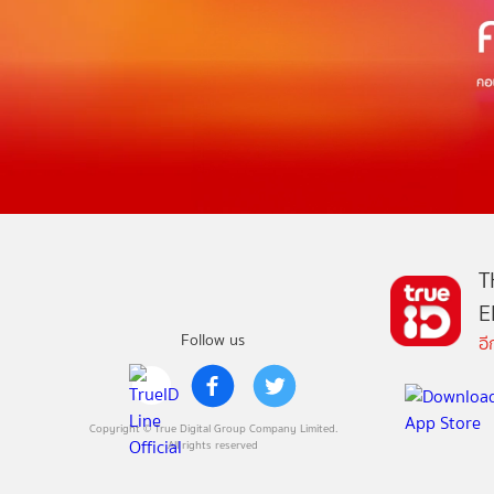
T
E
Follow us
อ
Copyright © True Digital Group Company Limited.
All rights reserved