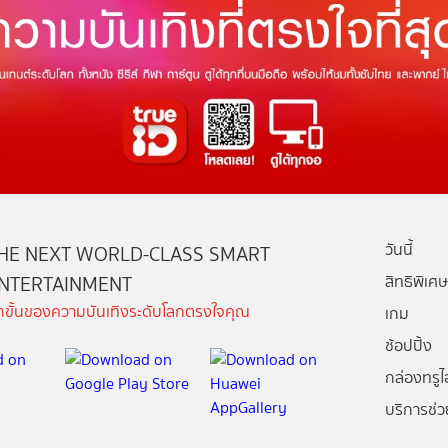
วันนี้
HE NEXT WORLD-CLASS SMART
NTERTAINMENT
สิทธิพิเศษ
ีกขั้นของความบันเทิงระดับโลกตรงใจคุณ
เกม
ช้อปปิ้ง
กล่องทรูไอ
บริการช่ว