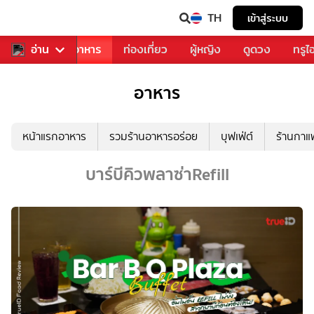
TH
เข้าสู่ระบบ
วงการเพลง
อ่าน
อาหาร
ท่องเที่ยว
ผู้หญิง
ดูดวง
ทรูไ
อาหาร
หน้าแรกอาหาร
รวมร้านอาหารอร่อย
บุฟเฟ่ต์
ร้านกา
บาร์บีคิวพลาซ่าRefill