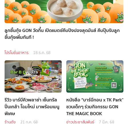
ลูกชิ้นกุ้ง GON วัดกึ๋น เปิดแมตช์คีบปิงปองสุดมันส์ คีบปุ๊บรับลูก
ชิ้นกุ้งเพิ่มทันที !
โปรโมชั่นอาหาร
18 ธ.ค. 68
รีวิว บาร์บีคิวพลาซ่า เซ็นทรัล
หนังสือ "บาร์บีกอน x TK Park”
ปิ่นเกล้า โฉมใหม่ มาพร้อมเมนู
ชวนเด็กๆ ร่วมกิจกรรม GON
พิเศษ
THE MAGIC BOOK
ร้านดัง
21 ก.ค. 68
ข่าวประชาสัมพันธ์
7 มี.ค. 68