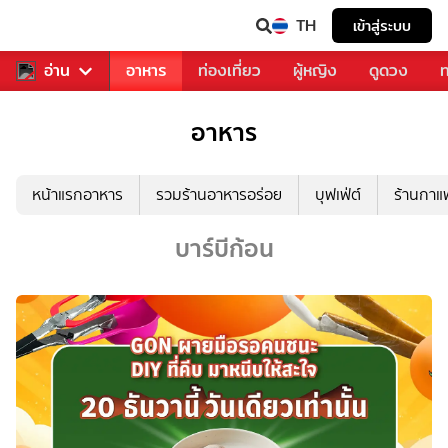
TH
เข้าสู่ระบบ
สารวงการเพลง
อ่าน
อาหาร
ท่องเที่ยว
ผู้หญิง
ดูดวง
ท
อาหาร
หน้าแรกอาหาร
รวมร้านอาหารอร่อย
บุฟเฟ่ต์
ร้านกา
บาร์บีก้อน