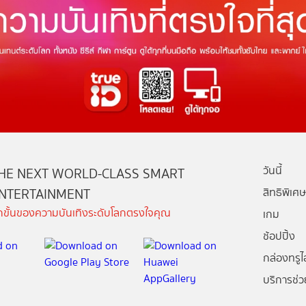
วันนี้
HE NEXT WORLD-CLASS SMART
NTERTAINMENT
สิทธิพิเศษ
ีกขั้นของความบันเทิงระดับโลกตรงใจคุณ
เกม
ช้อปปิ้ง
กล่องทรูไอ
บริการช่ว