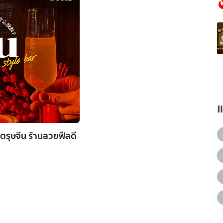
บตรุษจีน ร้านสวยฟีลดี