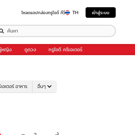
TH
เข้าสู่ระบบ
โหลดแอป
กล่องทรูไอดี ทีวี
ผู้หญิง
ดูดวง
ทรูไอดี ครีเอเตอร์
ีเอเตอร์ อาหาร
อื่นๆ