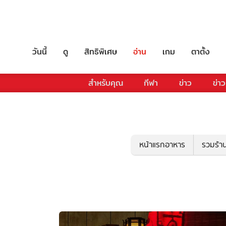
วันนี้
ดู
สิทธิพิเศษ
อ่าน
เกม
ตาตั้ง
สำหรับคุณ
กีฬา
ข่าว
ข่าว
หน้าแรกอาหาร
รวมร้า