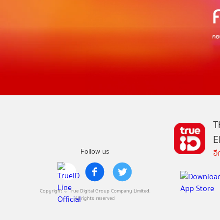
T
E
Follow us
อ
Copyright © True Digital Group Company Limited.
All rights reserved