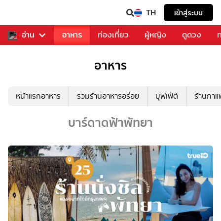
TH
เข้าสู่ระบบ
สารวงการเพลง
อ่าน
อาหาร
ท่องเที่ยว
ผู้หญิง
ดูดวง
ท
อาหาร
หน้าแรกอาหาร
รวมร้านอาหารอร่อย
บุฟเฟ่ต์
ร้านกา
บาร์ดาดฟ้าพัทยา