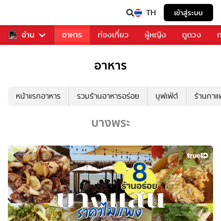
TH
เข้าสู่ระบบ
สารวงการเพลง
อ่าน
อาหาร
ท่องเที่ยว
ผู้หญิง
ดูดวง
ท
อาหาร
หน้าแรกอาหาร
รวมร้านอาหารอร่อย
บุฟเฟ่ต์
ร้านกา
บางพระ