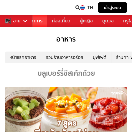
TH
เข้าสู่ระบบ
วงการเพลง
อ่าน
อาหาร
ท่องเที่ยว
ผู้หญิง
ดูดวง
ทรูไ
อาหาร
หน้าแรกอาหาร
รวมร้านอาหารอร่อย
บุฟเฟ่ต์
ร้านกา
บลูเบอร์รี่ชีสเค้กถ้วย