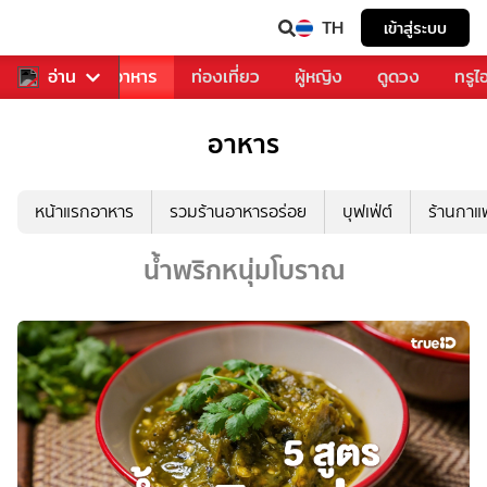
TH
เข้าสู่ระบบ
วงการเพลง
อ่าน
อาหาร
ท่องเที่ยว
ผู้หญิง
ดูดวง
ทรูไ
อาหาร
หน้าแรกอาหาร
รวมร้านอาหารอร่อย
บุฟเฟ่ต์
ร้านกา
น้ำพริกหนุ่มโบราณ