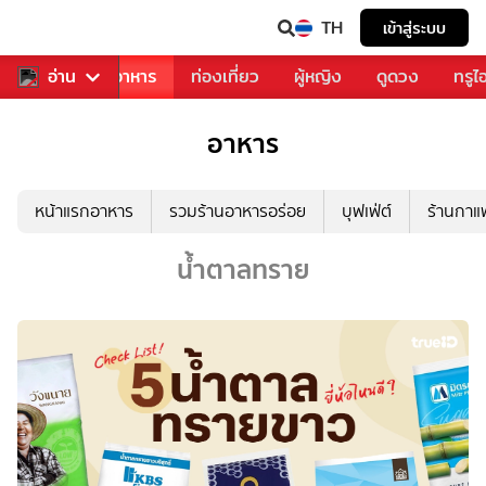
TH
เข้าสู่ระบบ
วงการเพลง
อ่าน
อาหาร
ท่องเที่ยว
ผู้หญิง
ดูดวง
ทรูไ
อาหาร
หน้าแรกอาหาร
รวมร้านอาหารอร่อย
บุฟเฟ่ต์
ร้านกา
น้ำตาลทราย