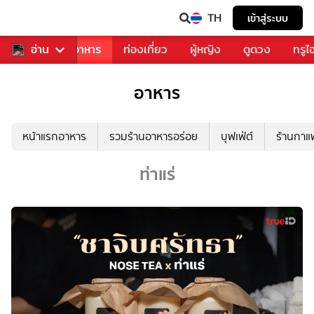
TH
เข้าสู่ระบบ
วงการเพลง
อ่าน
อาหาร
ท่องเที่ยว
ผู้หญิง
ดูดวง
ทรูไ
อาหาร
หน้าแรกอาหาร
รวมร้านอาหารอร่อย
บุฟเฟ่ต์
ร้านกา
ท่าแร่