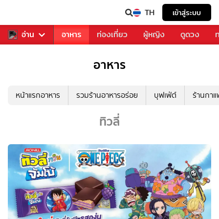
TH
เข้าสู่ระบบ
สารวงการเพลง
อ่าน
อาหาร
ท่องเที่ยว
ผู้หญิง
ดูดวง
ท
อาหาร
หน้าแรกอาหาร
รวมร้านอาหารอร่อย
บุฟเฟ่ต์
ร้านกา
ทิวลี่