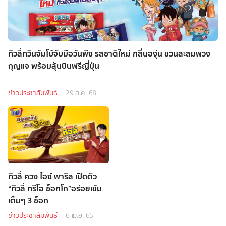
ทิวลี่ทวินจัมโบ้จับมือวันพีซ รสชาติใหม่ กลิ่นองุ่น ชวนสะสมพวง
กุญแจ พร้อมลุ้นบินฟรีญี่ปุ่น
ข่าวประชาสัมพันธ์
29 ส.ค. 68
ทิวลี่ ควง ไอซ์ พาริส เปิดตัว
“ทิวลี่ ทรีโอ ช็อกโก”อร่อยเข้ม
เต็มๆ 3 ช็อก
ข่าวประชาสัมพันธ์
6 เม.ย. 65