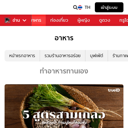
TH
เข้าสู่ระบบ
วงการเพลง
อ่าน
อาหาร
ท่องเที่ยว
ผู้หญิง
ดูดวง
ทรูไ
อาหาร
หน้าแรกอาหาร
รวมร้านอาหารอร่อย
บุฟเฟ่ต์
ร้านกา
ทำอาหารทานเอง