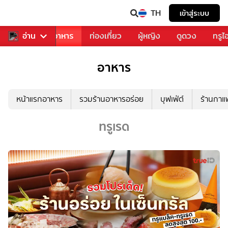
TH
เข้าสู่ระบบ
วงการเพลง
อ่าน
อาหาร
ท่องเที่ยว
ผู้หญิง
ดูดวง
ทรูไ
อาหาร
หน้าแรกอาหาร
รวมร้านอาหารอร่อย
บุฟเฟ่ต์
ร้านกา
ทรูเรด