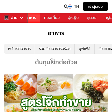
TH
เข้าสู่ระบบ
วงการเพลง
อ่าน
อาหาร
ท่องเที่ยว
ผู้หญิง
ดูดวง
ทรูไ
อาหาร
หน้าแรกอาหาร
รวมร้านอาหารอร่อย
บุฟเฟ่ต์
ร้านกา
ต้นทุนโจ๊กต่อถ้วย