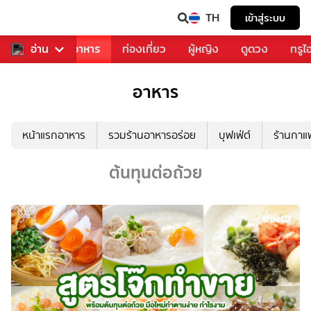
TH
เข้าสู่ระบบ
วงการเพลง
อ่าน
อาหาร
ท่องเที่ยว
ผู้หญิง
ดูดวง
ทรูไ
อาหาร
หน้าแรกอาหาร
รวมร้านอาหารอร่อย
บุฟเฟ่ต์
ร้านกา
ต้นทุนต่อถ้วย