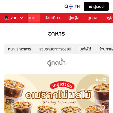
TH
เข้าสู่ระบบ
วงการเพลง
อ่าน
อาหาร
ท่องเที่ยว
ผู้หญิง
ดูดวง
ทรูไ
อาหาร
หน้าแรกอาหาร
รวมร้านอาหารอร่อย
บุฟเฟ่ต์
ร้านกา
ตู้กดน้ำ