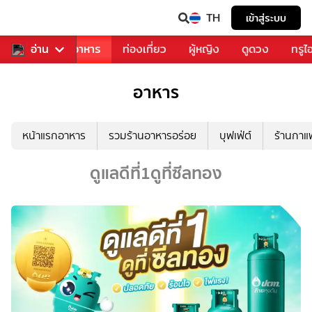
TH
เข้าสู่ระบบ
วงการเพลง
อ่าน
อาหาร
ท่องเที่ยว
ผู้หญิง
ดูดวง
ทรูไ
อาหาร
หน้าแรกอาหาร
รวมร้านอาหารอร่อย
บุฟเฟ่ต์
ร้านกา
ดูแลดีที่1ดูที่ซีลทอง