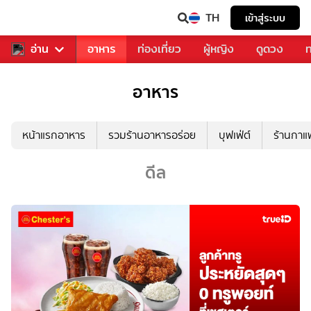
TH
เข้าสู่ระบบ
สารวงการเพลง
อ่าน
อาหาร
ท่องเที่ยว
ผู้หญิง
ดูดวง
ท
อาหาร
หน้าแรกอาหาร
รวมร้านอาหารอร่อย
บุฟเฟ่ต์
ร้านกา
ดีล