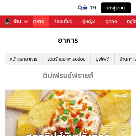
TH
เข้าสู่ระบบ
วงการเพลง
อ่าน
อาหาร
ท่องเที่ยว
ผู้หญิง
ดูดวง
ทรูไ
อาหาร
หน้าแรกอาหาร
รวมร้านอาหารอร่อย
บุฟเฟ่ต์
ร้านกา
ดิปเฟรนช์ฟรายส์