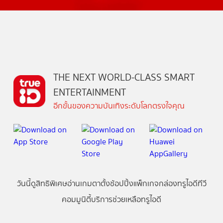
THE NEXT WORLD-CLASS SMART
ENTERTAINMENT
อีกขั้นของความบันเทิงระดับโลกตรงใจคุณ
วันนี้
ดู
สิทธิพิเศษ
อ่าน
เกม
ตาตั้ง
ช้อปปิ้ง
แพ็กเกจ
กล่องทรูไอดีทีวี
คอมมูนิตี้
บริการช่วยเหลือทรูไอดี