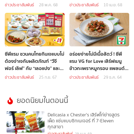
กิจกรรม CPRAM FOOD
อุตสาหกรรมอาหารแห่ง
ข่าวประชาสัมพันธ์
28 พ.ค. 68
ข่าวประชาสัมพันธ์
10 เม.ย. 68
STATION
อนาคต
ซีพีแรม ชวนคนไทยกินเจแบบไม่
อร่อยง่ายไม่มีเนื้อสัตว์ ! ซีพี
ต้องจำเจกับผลิตภัณฑ์ “วีจี
แรม VG for Love เสิร์ฟเมนู
ฟอร์ เลิฟ” กับ “เลอแปง” และ
ข้าวกะเพราหมูกรอบ แพลนต์
“เจด ดราก้อน”
เบสต์ ที่ 7-Eleven
ข่าวประชาสัมพันธ์
25 ก.ย. 67
ข่าวประชาสัมพันธ์
29 ธ.ค. 64
ยอดนิยมในตอนนี้
Delicasia x Chester's เสิร์ฟไก่ย่างสูตร
เผ็ด แซ่บแบบซิกเนเจอร์ ที่ 7-Eleven
ทุกสาขา
1
ข่าวประชาสัมพันธ์
29 เม.ย. 69