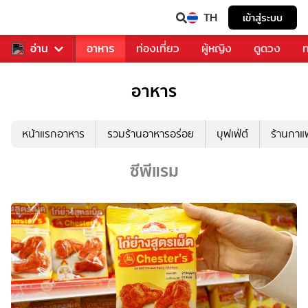
TH
เข้าสู่ระบบ
สารวงการเพลง
อ่าน
อาหาร
ท่องเที่ยว
ผู้หญิง
ดูดวง
ท
อาหาร
หน้าแรกอาหาร
รวมร้านอาหารอร่อย
บุฟเฟ่ต์
ร้านกา
ซีพีแรม