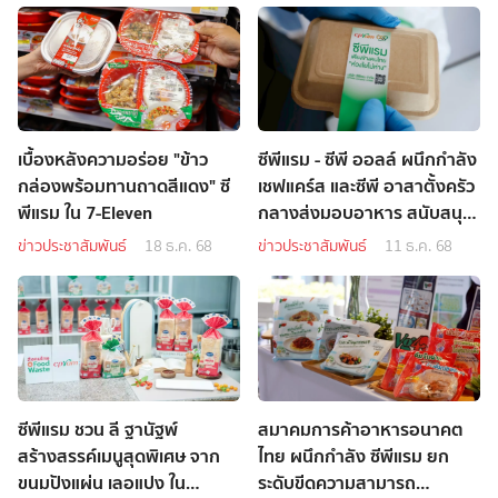
เบื้องหลังความอร่อย "ข้าว
ซีพีแรม - ซีพี ออลล์ ผนึกกำลัง
กล่องพร้อมทานถาดสีแดง" ซี
เชฟแคร์ส และซีพี อาสาตั้งครัว
พีแรม ใน 7-Eleven
กลางส่งมอบอาหาร สนับสนุน
บุคลากรทางการแพทย์ ทหาร
ข่าวประชาสัมพันธ์
18 ธ.ค. 68
ข่าวประชาสัมพันธ์
11 ธ.ค. 68
ตำรวจ และกู้ภัย พื้นที่หาดใหญ่-
สงขลา
ซีพีแรม ชวน ลี ฐานัฐพ์
สมาคมการค้าอาหารอนาคต
สร้างสรรค์เมนูสุดพิเศษ จาก
ไทย ผนึกกำลัง ซีพีแรม ยก
ขนมปังแผ่น เลอแปง ใน
ระดับขีดความสามารถ