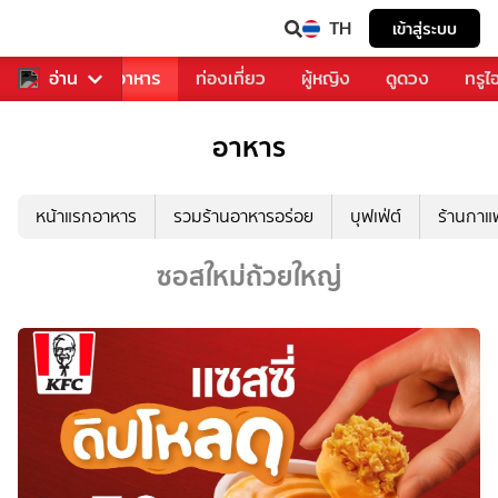
TH
เข้าสู่ระบบ
วงการเพลง
อ่าน
อาหาร
ท่องเที่ยว
ผู้หญิง
ดูดวง
ทรูไ
อาหาร
หน้าแรกอาหาร
รวมร้านอาหารอร่อย
บุฟเฟ่ต์
ร้านกา
ซอสใหม่ถ้วยใหญ่