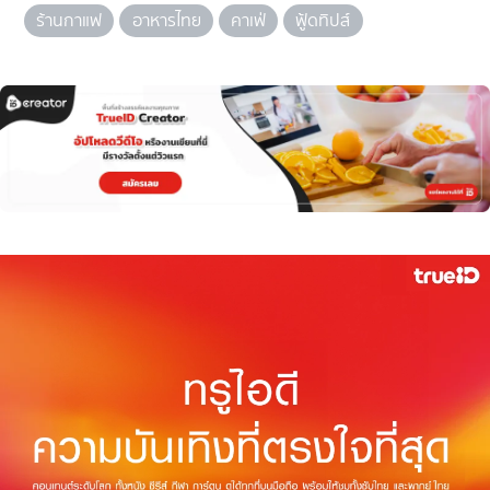
ร้านกาแฟ
อาหารไทย
คาเฟ่
ฟู้ดทิปส์