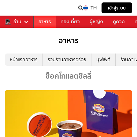
TH
เข้าสู่ระบบ
สารวงการเพลง
อ่าน
อาหาร
ท่องเที่ยว
ผู้หญิง
ดูดวง
ท
อาหาร
หน้าแรกอาหาร
รวมร้านอาหารอร่อย
บุฟเฟ่ต์
ร้านกา
ช็อคโกแลตชิลลี่