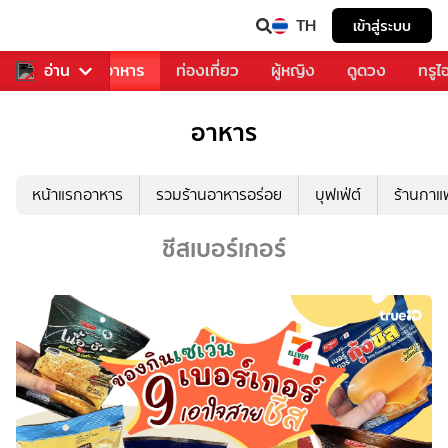
TH
เข้าสู่ระบบ
วงการเพลง
อ่าน
อาหาร
ท่องเที่ยว
ผู้หญิง
ดูดวง
ทรูไ
อาหาร
หน้าแรกอาหาร
รวมร้านอาหารอร่อย
บุฟเฟ่ต์
ร้านกา
ชีสเบอร์เกอร์