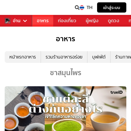
TH
เข้าสู่ระบบ
สารวงการเพลง
อ่าน
อาหาร
ท่องเที่ยว
ผู้หญิง
ดูดวง
ท
อาหาร
หน้าแรกอาหาร
รวมร้านอาหารอร่อย
บุฟเฟ่ต์
ร้านกา
ชาสมุนไพร