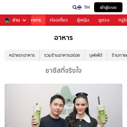
TH
เข้าสู่ระบบ
วงการเพลง
อ่าน
อาหาร
ท่องเที่ยว
ผู้หญิง
ดูดวง
ทรูไ
อาหาร
หน้าแรกอาหาร
รวมร้านอาหารอร่อย
บุฟเฟ่ต์
ร้านกา
ชาชีสที่จริงใจ