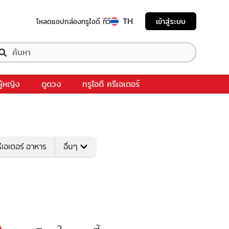
TH
เข้าสู่ระบบ
โหลดแอป
กล่องทรูไอดี ทีวี
ผู้หญิง
ดูดวง
ทรูไอดี ครีเอเตอร์
ีเอเตอร์ อาหาร
อื่นๆ