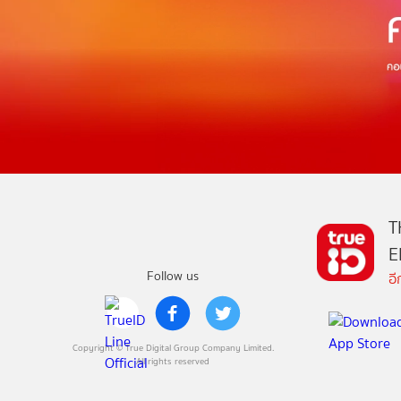
T
E
Follow us
อ
Copyright © True Digital Group Company Limited.
All rights reserved