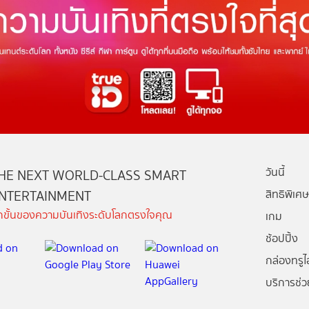
วันนี้
HE NEXT WORLD-CLASS SMART
NTERTAINMENT
สิทธิพิเศษ
ีกขั้นของความบันเทิงระดับโลกตรงใจคุณ
เกม
ช้อปปิ้ง
กล่องทรูไอ
บริการช่ว