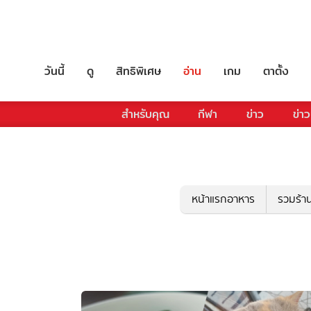
วันนี้
ดู
สิทธิพิเศษ
อ่าน
เกม
ตาตั้ง
สำหรับคุณ
กีฬา
ข่าว
ข่าว
หน้าแรกอาหาร
รวมร้า