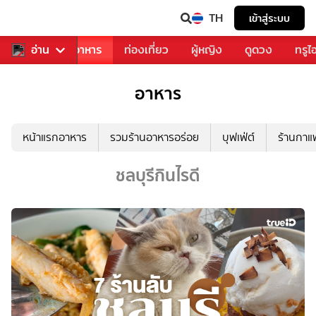
TH
เข้าสู่ระบบ
วงการเพลง
อ่าน
อาหาร
ท่องเที่ยว
ผู้หญิง
ดูดวง
ทรูไ
อาหาร
หน้าแรกอาหาร
รวมร้านอาหารอร่อย
บุฟเฟ่ต์
ร้านกา
ชลบุรีกินไรดี