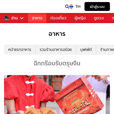
TH
เข้าสู่ระบบ
สารวงการเพลง
อ่าน
อาหาร
ท่องเที่ยว
ผู้หญิง
ดูดวง
ท
อาหาร
หน้าแรกอาหาร
รวมร้านอาหารอร่อย
บุฟเฟ่ต์
ร้านกา
ฉีกกร๊อบรับตรุษจีน