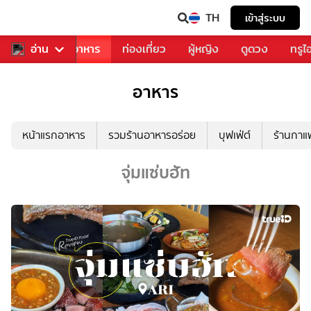
TH
เข้าสู่ระบบ
วงการเพลง
อ่าน
อาหาร
ท่องเที่ยว
ผู้หญิง
ดูดวง
ทรูไ
อาหาร
หน้าแรกอาหาร
รวมร้านอาหารอร่อย
บุฟเฟ่ต์
ร้านกา
จุ่มแซ่บฮัท