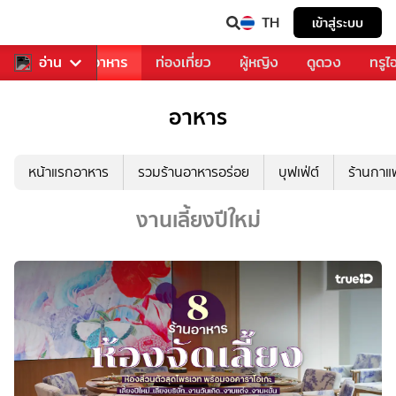
TH
เข้าสู่ระบบ
วงการเพลง
อ่าน
อาหาร
ท่องเที่ยว
ผู้หญิง
ดูดวง
ทรูไ
อาหาร
หน้าแรกอาหาร
รวมร้านอาหารอร่อย
บุฟเฟ่ต์
ร้านกา
งานเลี้ยงปีใหม่