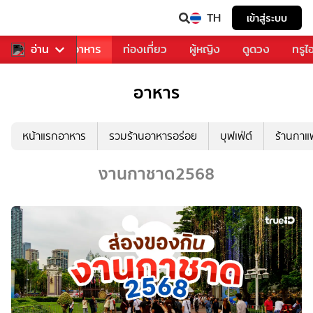
TH
เข้าสู่ระบบ
วงการเพลง
อ่าน
อาหาร
ท่องเที่ยว
ผู้หญิง
ดูดวง
ทรูไ
อาหาร
หน้าแรกอาหาร
รวมร้านอาหารอร่อย
บุฟเฟ่ต์
ร้านกา
งานกาชาด2568