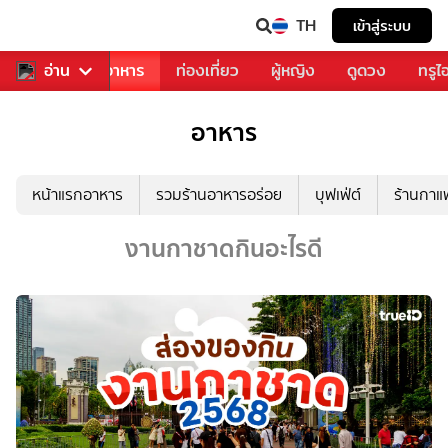
TH
เข้าสู่ระบบ
วงการเพลง
อ่าน
อาหาร
ท่องเที่ยว
ผู้หญิง
ดูดวง
ทรูไ
อาหาร
หน้าแรกอาหาร
รวมร้านอาหารอร่อย
บุฟเฟ่ต์
ร้านกา
งานกาชาดกินอะไรดี