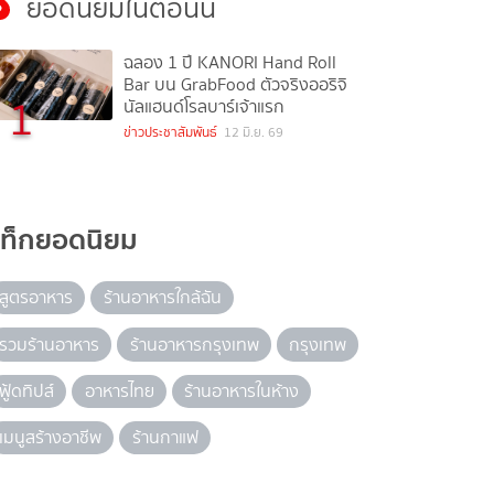
ยอดนิยมในตอนนี้
ฉลอง 1 ปี KANORI Hand Roll
Bar บน GrabFood ตัวจริงออริจิ
1
นัลแฮนด์โรลบาร์เจ้าแรก
ข่าวประชาสัมพันธ์
12 มิ.ย. 69
แท็กยอดนิยม
สูตรอาหาร
ร้านอาหารใกล้ฉัน
รวมร้านอาหาร
ร้านอาหารกรุงเทพ
กรุงเทพ
ฟู้ดทิปส์
อาหารไทย
ร้านอาหารในห้าง
เมนูสร้างอาชีพ
ร้านกาแฟ