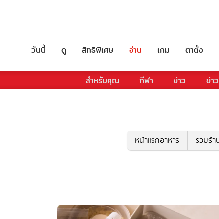
วันนี้
ดู
สิทธิพิเศษ
อ่าน
เกม
ตาตั้ง
สำหรับคุณ
กีฬา
ข่าว
ข่าว
หน้าแรกอาหาร
รวมร้า