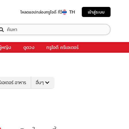
TH
เข้าสู่ระบบ
โหลดแอป
กล่องทรูไอดี ทีวี
ผู้หญิง
ดูดวง
ทรูไอดี ครีเอเตอร์
ีเอเตอร์ อาหาร
อื่นๆ