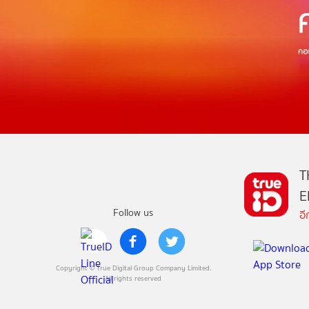
T
E
Follow us
อ
Copyright © True Digital Group Company Limited.
All rights reserved