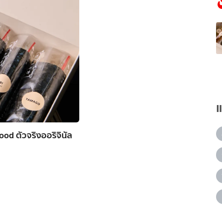
od ตัวจริงออริจินัล