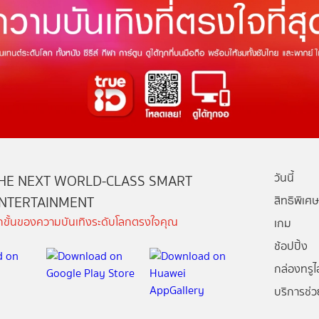
วันนี้
HE NEXT WORLD-CLASS SMART
NTERTAINMENT
สิทธิพิเศษ
ีกขั้นของความบันเทิงระดับโลกตรงใจคุณ
เกม
ช้อปปิ้ง
กล่องทรูไอ
บริการช่ว