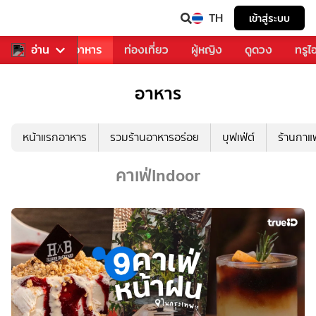
TH
เข้าสู่ระบบ
วงการเพลง
อ่าน
อาหาร
ท่องเที่ยว
ผู้หญิง
ดูดวง
ทรูไ
อาหาร
หน้าแรกอาหาร
รวมร้านอาหารอร่อย
บุฟเฟ่ต์
ร้านกา
คาเฟ่Indoor