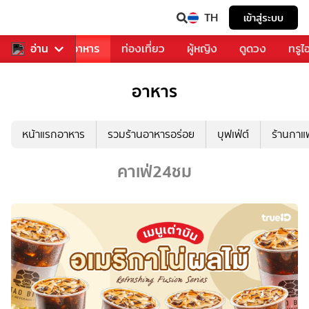
TH
เข้าสู่ระบบ
วงการเพลง
อ่าน
อาหาร
ท่องเที่ยว
ผู้หญิง
ดูดวง
ทรูไ
อาหาร
หน้าแรกอาหาร
รวมร้านอาหารอร่อย
บุฟเฟ่ต์
ร้านกา
คาเฟ่24ชม