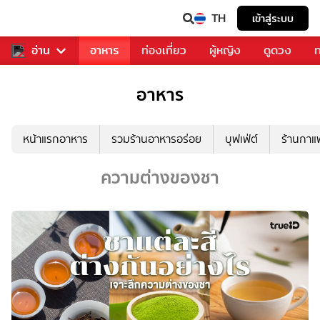
TH
เข้าสู่ระบบ
สารวงการเพลง
อ่าน
อาหาร
ท่องเที่ยว
ผู้หญิง
ดูดวง
ท
อาหาร
หน้าแรกอาหาร
รวมร้านอาหารอร่อย
บุฟเฟ่ต์
ร้านกา
ความต่างของชา