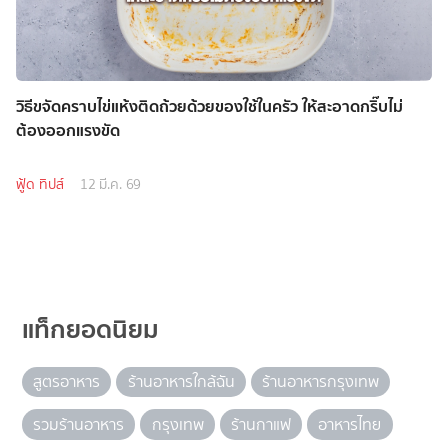
วิธีขจัดคราบไข่แห้งติดถ้วยด้วยของใช้ในครัว ให้สะอาดกริ๊บไม่
ต้องออกแรงขัด
ฟู้ด ทิปส์
12 มี.ค. 69
แท็กยอดนิยม
สูตรอาหาร
ร้านอาหารใกล้ฉัน
ร้านอาหารกรุงเทพ
รวมร้านอาหาร
กรุงเทพ
ร้านกาแฟ
อาหารไทย