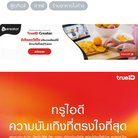
ฟู้ดทิปส์
คาเฟ่
ร้านอาหารในห้าง