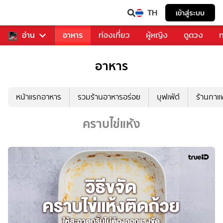
TH
เข้าสู่ระบบ
สารวงการเพลง
อ่าน
อาหาร
ท่องเที่ยว
ผู้หญิง
ดูดวง
ท
อาหาร
หน้าแรกอาหาร
รวมร้านอาหารอร่อย
บุฟเฟ่ต์
ร้านกา
คราบไข่แห้ง