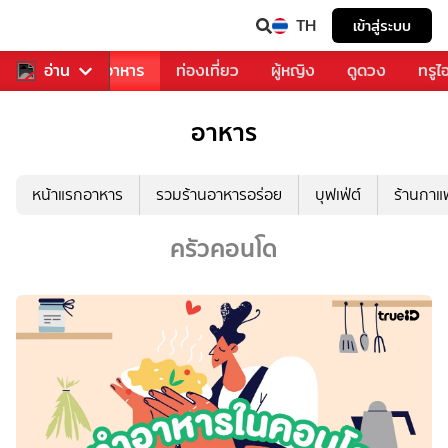
TH
เข้าสู่ระบบ
วงการเพลง
อ่าน
อาหาร
ท่องเที่ยว
ผู้หญิง
ดูดวง
ทรูไ
อาหาร
หน้าแรกอาหาร
รวมร้านอาหารอร่อย
บุฟเฟ่ต์
ร้านกา
ครัวคอนโด