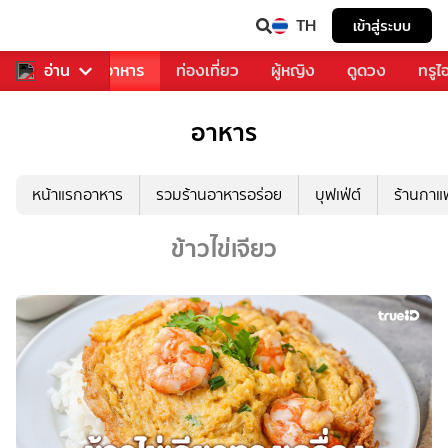
TH
เข้าสู่ระบบ
วงการเพลง
อ่าน
อาหาร
ท่องเที่ยว
ผู้หญิง
ดูดวง
ทรูไ
อาหาร
หน้าแรกอาหาร
รวมร้านอาหารอร่อย
บุฟเฟ่ต์
ร้านกา
ข้าวไข่เจียว