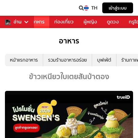
TH
เข้าสู่ระบบ
วงการเพลง
อ่าน
อาหาร
ท่องเที่ยว
ผู้หญิง
ดูดวง
ทรูไ
อาหาร
หน้าแรกอาหาร
รวมร้านอาหารอร่อย
บุฟเฟ่ต์
ร้านกา
ข้าวเหนียวใบเตยสันป่าตอง