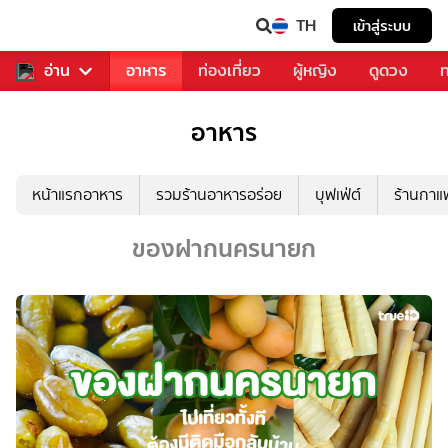
TH
เข้าสู่ระบบ
สารวงการเพลง
อ่าน
อาหาร
ท่องเที่ยว
ผู้หญิง
ดูดวง
ท
อาหาร
หน้าแรกอาหาร
รวมร้านอาหารอร่อย
บุฟเฟ่ต์
ร้านกา
ของฝากนครนายก