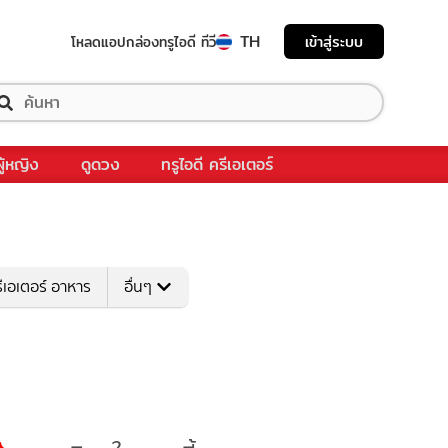
TH
เข้าสู่ระบบ
โหลดแอป
กล่องทรูไอดี ทีวี
ผู้หญิง
ดูดวง
ทรูไอดี ครีเอเตอร์
ีเอเตอร์ อาหาร
อื่นๆ