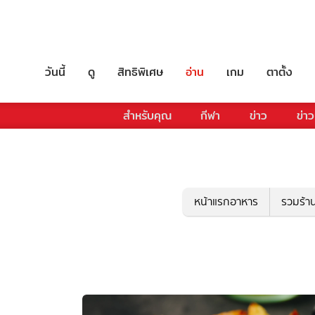
วันนี้
ดู
สิทธิพิเศษ
อ่าน
เกม
ตาตั้ง
สำหรับคุณ
กีฬา
ข่าว
ข่าว
หน้าแรกอาหาร
รวมร้า