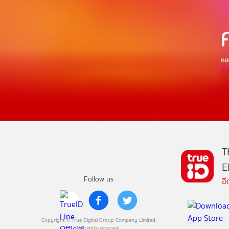
T
E
Follow us
อ
Copyright © True Digital Group Company Limited.
All rights reserved