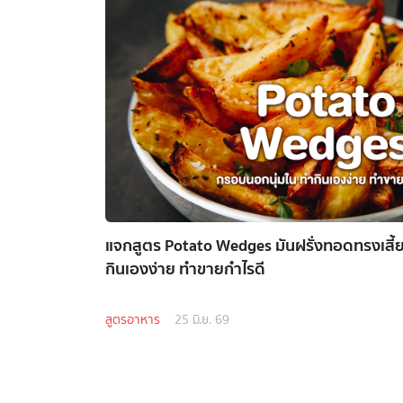
แจกสูตร Potato Wedges มันฝรั่งทอดทรงเสี้
กินเองง่าย ทำขายกำไรดี
สูตรอาหาร
25 มิ.ย. 69