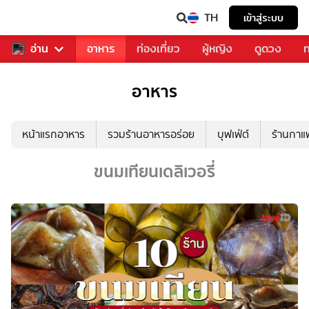
TH
เข้าสู่ระบบ
สารวงการเพลง
อ่าน
อาหาร
ท่องเที่ยว
ผู้หญิง
ดูดวง
ท
อาหาร
หน้าแรกอาหาร
รวมร้านอาหารอร่อย
บุฟเฟ่ต์
ร้านกา
ขนมเทียนเดลิเวอรี่