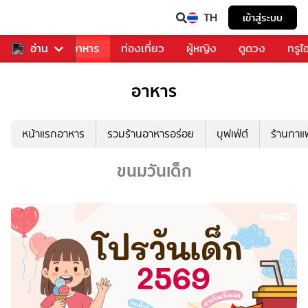
TH
เข้าสู่ระบบ
วงการเพลง
อ่าน
อาหาร
ท่องเที่ยว
ผู้หญิง
ดูดวง
ทรูไ
อาหาร
หน้าแรกอาหาร
รวมร้านอาหารอร่อย
บุฟเฟ่ต์
ร้านกา
ขนมวันเด็ก