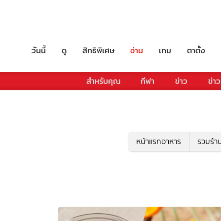
วันนี้
ดู
สิทธิพิเศษ
อ่าน
เกม
ตาตั้ง
สำหรับคุณ
กีฬา
ข่าว
ข่าว
หน้าแรกอาหาร
รวมร้า