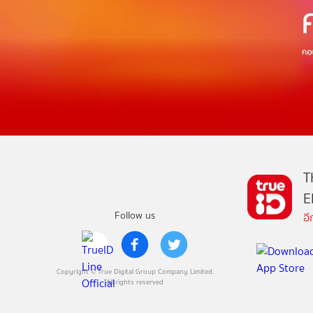
T
E
Follow us
อ
Copyright © True Digital Group Company Limited.
All rights reserved