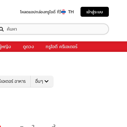
TH
เข้าสู่ระบบ
โหลดแอป
กล่องทรูไอดี ทีวี
ผู้หญิง
ดูดวง
ทรูไอดี ครีเอเตอร์
ีเอเตอร์ อาหาร
อื่นๆ