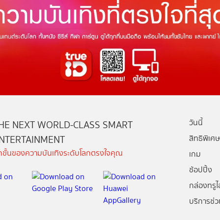
วันนี้
HE NEXT WORLD-CLASS SMART
NTERTAINMENT
สิทธิพิเศษ
ีกขั้นของความบันเทิงระดับโลกตรงใจคุณ
เกม
ช้อปปิ้ง
กล่องทรูไอ
บริการช่ว